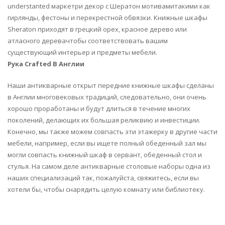
understanted маркетри декор с Шератон мотивамитакими как
гирлянды, фестоны и перекрестной обвязки. Книжные шкафы
Sheraton приходят в грецкий орех, красное дерево или
атласного деревачтобы соответствовать вашим
существующий интерьер и предметы мебели.
Рука Crafted В Англии
Наши антикварные открыт передние книжные шкафы сделаны
в Англии многовековых традиций, следовательно, они очень
хорошо проработаны и будут длиться в течение многих
поколений, делающих их большая реликвию и инвестиции.
Конечно, мы также можем совпасть эти этажерку в другие части
мебели, например, если вы ищете полный обеденный зал мы
могли совпасть книжный шкаф в сервант, обеденный стол и
стулья. На самом деле антикварные столовые наборы одна из
наших специализаций так, пожалуйста, свяжитесь, если вы
хотели бы, чтобы снарядить целую комнату или библиотеку.