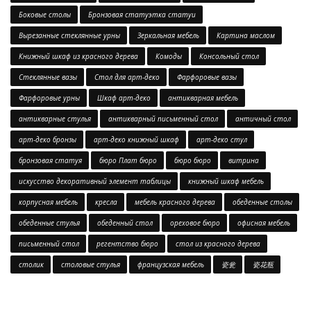
Боковые столы
Бронзовая статуэтка статуи
Вырезанные стеклянные урны
Зеркальная мебель
Картина маслом
Книжный шкаф из красного дерева
Комоды
Консольный стол
Стеклянные вазы
Стол для арт-деко
Фарфоровые вазы
Фарфоровые урны
Шкаф арт-деко
антикварная мебель
антикварные стулья
антикварный письменный стол
античный стол
арт-деко бронзы
арт-деко книжный шкаф
арт-деко стул
бронзовая статуя
бюро Плат бюро
бюро бюро
витрина
искусство декоративный элемент таблицы
книжный шкаф мебель
корпусная мебель
кресла
мебель красного дерева
обеденные столы
обеденные стулья
обеденный стол
ореховое бюро
офисная мебель
письменный стол
регентство бюро
стол из красного дерева
столик
столовые стулья
французская мебель
瓷瓮
瓷花瓶