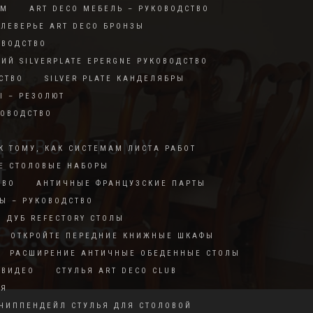
RM
ART DECO МЕБЕЛЬ – РУКОВОДСТВО
ЛЕВЕРЬЕ ART DECO БРОНЗЫ
ОВОДСТВО
КИЙ SILVERPLATE EPERGNE РУКОВОДСТВО
СТВО
SILVER PLATE КАНДЕЛЯБРЫ
Ы – РЕЗОЛЮТ
КОВОДСТВО
СТВО К ТОМУ,
К ТОМУ, КАК СИСТЕМАМ ЛИСТА РАБОТ
Е СТОЛОВЫЕ НАБОРЫ
Т
ТВО
АНТИЧНЫЕ ФРАНЦУЗСКИЕ ПАРТЫ
Ы – РУКОВОДСТВО
ДУБ REFECTORY СТОЛЫ
ОТКРОЙТЕ ПЕРЕДНИЕ КНИЖНЫЕ ШКАФЫ
РАСШИРЕНИЕ АНТИЧНЫЕ ОБЕДЕННЫЕ СТОЛЫ
 ВИДЕО
СТУЛЬЯ ART DECO CLUB
ИЯ
ЧИППЕНДЕЙЛ СТУЛЬЯ ДЛЯ СТОЛОВОЙ