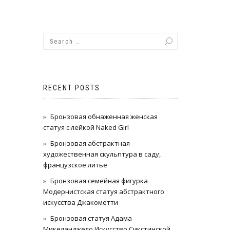
RECENT POSTS
Бронзовая обнаженная женская
статуя с лейкой Naked Girl
Бронзовая абстрактная
художественная скульптура в саду,
французское литье
Бронзовая семейная фигурка
Модернистская статуя абстрактного
искусства Джакометти
Бронзовая статуя Адама
Микеланджело Искусство Сикстинской