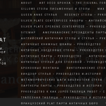
ABOUT
ART DECO БРОНЗА – THE FIGURAL FO
GILLOWS СТОЛЫ ПИСЬМЕННЫЕ И СТОЛЫ
MAX 
QUEEN ANNE СТУЛЬЯ
REGENCY СТОЛЫ – РУК
SILVER PLATE CENTERPIECE НАБОРЫ – АНГЛИЙС
SILVER PLATE EPERGNE CENTERPIECE – РУКОВОД
SITEMAP
АМЕРИКАНСКИЕ ПРЕЗИДЕНТЫ ПАРТ
АТ
АНГЛИЙСКИЙ АНТИЧНАЯ СТОЛЫ И СТУЛЬЯ – РУ
АНТИЧНЫЕ КНИЖНЫЕ ШКАФЫ – РУКОВОДСТВО
ЕДЕННЫЕ СТОЛЫ – РУКОВОД
Ы,
АНТИЧНЫЕ ОБЕДЕННЫЕ СТОЛЫ – РУКОВОДСТВО 
ФОР
АНТИЧНЫЕ ПАРТЫ – РУКОВОДСТВО
АНТИЧНЫ
КАК СИСТЕМАМ ЛИСТА РАБО
Y,
АНТИЧНЫЕ СТУЛЬЯ ДЛЯ СТОЛОВОЙ – РУКОВОДС
RFOR
БРОНЗОВЫЕ ФОНТАНЫ
ВИКТОРИАНСКИЕ СТОЛ
ВИНДЗОР СТУЛЬЯ – РУКОВОДСТВО И ИСТОРИЯ
МЕТАМОРФИЧЕСКИЕ ШАГИ БИБЛИОТЕКИ СТУЛА
ПАРТНЕРЫ ПАРТЫ – РУКОВОДСТВО И ИСТОРИЯ
РУКОВОДСТВО К КАК JUPES ТАБЛИЦА РАБОТ – С
ТРАПЕЗНАЯ ТАБЛИЦЫ – РУКОВОДСТВО И ИСТОР
ФРАНЦУЗСКИЙ PLAT ПАРТА АНТИЧНЫХ БЮРО