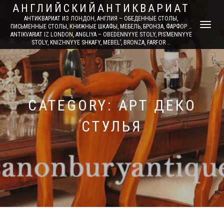
АНГЛИЙСКИЙАНТИКВАРИАТ
АНТИКВАРИАТ ИЗ ЛОНДОН, АНГЛИЯ – ОБЕДЕННЫЕ СТОЛЫ,
TOGGLE
ПИСЬМЕННЫЕ СТОЛЫ, КНИЖНЫЕ ШКАФЫ, МЕБЕЛЬ, БРОНЗА, ФАРФОР …
ANTIKVARIAT IZ LONDON, ANGLIYA – OBEDENNYYE STOLY, PIS’MENNYYE
NAVIGATI
STOLY, KNIZHNYYE SHKAFY, MEBEL’, BRONZA, FARFOR …
CATEGORY: АРТ ДЕКО
СТУЛЬЯ