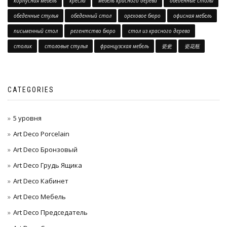
корпусная мебель
кресла
мебель красного дерева
обеденные столы
обеденные стулья
обеденный стол
ореховое бюро
офисная мебель
письменный стол
регентство бюро
стол из красного дерева
столик
столовые стулья
французская мебель
瓷瓮
瓷花瓶
CATEGORIES
5 уровня
Art Deco Porcelain
Art Deco Бронзовый
Art Deco Грудь Ящика
Art Deco Кабинет
Art Deco Мебель
Art Deco Председатель