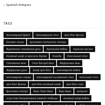
Spanish Antiques
TAGS
Антикварный буфет
Антикварный стол
Арт-деко бронза
Боковые столы
Бронзовая статуэтка статуи
Вырезанные стеклянные урны
Зеркальная мебель
Картина маслом
Книжный шкаф из красного дерева
Комоды
Консольный стол
Стеклянные вазы
Стол для арт-деко
Фарфоровые вазы
Фарфоровые урны
Шкаф арт-деко
антикварная мебель
антикварные стулья
антикварный письменный стол
античный стол
арт-деко бронзы
арт-деко книжный шкаф
арт-деко стул
бронзовая статуя
бюро Плат бюро
бюро бюро
витрина
искусство декоративный элемент таблицы
книжный шкаф мебель