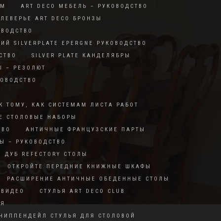
RM
ART DECO МЕБЕЛЬ – РУКОВОДСТВО
ЛЕВЕРЬЕ ART DECO БРОНЗЫ
ОВОДСТВО
КИЙ SILVERPLATE EPERGNE РУКОВОДСТВО
СТВО
SILVER PLATE КАНДЕЛЯБРЫ
Ы – РЕЗОЛЮТ
КОВОДСТВО
Й
К ТОМУ, КАК СИСТЕМАМ ЛИСТА РАБОТ
Е СТОЛОВЫЕ НАБОРЫ
ТВО
АНТИЧНЫЕ ФРАНЦУЗСКИЕ ПАРТЫ
Ы – РУКОВОДСТВО
ДУБ REFECTORY СТОЛЫ
ОТКРОЙТЕ ПЕРЕДНИЕ КНИЖНЫЕ ШКАФЫ
РАСШИРЕНИЕ АНТИЧНЫЕ ОБЕДЕННЫЕ СТОЛЫ
 ВИДЕО
СТУЛЬЯ ART DECO CLUB
ИЯ
ЧИППЕНДЕЙЛ СТУЛЬЯ ДЛЯ СТОЛОВОЙ