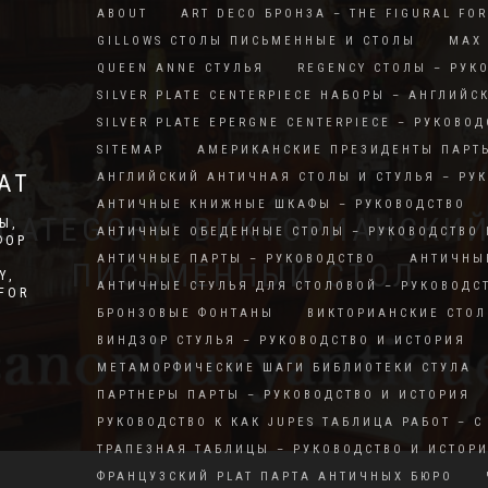
ABOUT
ART DECO БРОНЗА – THE FIGURAL FO
GILLOWS СТОЛЫ ПИСЬМЕННЫЕ И СТОЛЫ
MAX 
QUEEN ANNE СТУЛЬЯ
REGENCY СТОЛЫ – РУК
SILVER PLATE CENTERPIECE НАБОРЫ – АНГЛИЙС
SILVER PLATE EPERGNE CENTERPIECE – РУКОВОД
SITEMAP
АМЕРИКАНСКИЕ ПРЕЗИДЕНТЫ ПАРТ
АТ
АНГЛИЙСКИЙ АНТИЧНАЯ СТОЛЫ И СТУЛЬЯ – РУ
АНТИЧНЫЕ КНИЖНЫЕ ШКАФЫ – РУКОВОДСТВО
CATEGORY: ВИКТОРИАНСКИ
Ы,
АНТИЧНЫЕ ОБЕДЕННЫЕ СТОЛЫ – РУКОВОДСТВО 
ФОР
АНТИЧНЫЕ ПАРТЫ – РУКОВОДСТВО
АНТИЧНЫ
ПИСЬМЕННЫЙ СТОЛ
Y,
АНТИЧНЫЕ СТУЛЬЯ ДЛЯ СТОЛОВОЙ – РУКОВОДС
RFOR
БРОНЗОВЫЕ ФОНТАНЫ
ВИКТОРИАНСКИЕ СТОЛ
ВИНДЗОР СТУЛЬЯ – РУКОВОДСТВО И ИСТОРИЯ
МЕТАМОРФИЧЕСКИЕ ШАГИ БИБЛИОТЕКИ СТУЛА
ПАРТНЕРЫ ПАРТЫ – РУКОВОДСТВО И ИСТОРИЯ
РУКОВОДСТВО К КАК JUPES ТАБЛИЦА РАБОТ – С
ТРАПЕЗНАЯ ТАБЛИЦЫ – РУКОВОДСТВО И ИСТОР
ФРАНЦУЗСКИЙ PLAT ПАРТА АНТИЧНЫХ БЮРО