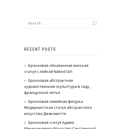
RECENT POSTS
Бронзовая обнаженная женская
статуя с лейкой Naked Girl
Бронзовая абстрактная
художественная скульптура в саду,
французское литье
Бронзовая семейная фигурка
Модернистская статуя абстрактного
искусства Джакометти
Бронзовая статуя Адама
Микеланджело Искусство Сикстинской