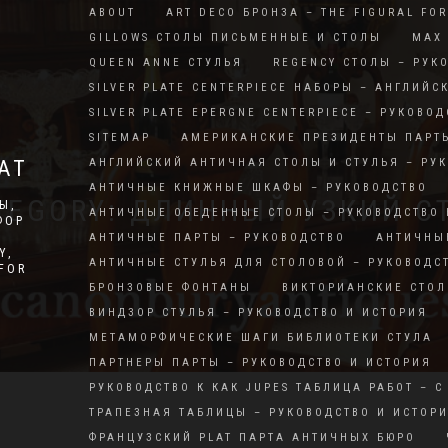
ABOUT
ART DECO БРОНЗА – THE FIGURAL FO
GILLOWS СТОЛЫ ПИСЬМЕННЫЕ И СТОЛЫ
MAX 
QUEEN ANNE СТУЛЬЯ
REGENCY СТОЛЫ – РУК
SILVER PLATE CENTERPIECE НАБОРЫ – АНГЛИЙС
SILVER PLATE EPERGNE CENTERPIECE – РУКОВОД
SITEMAP
АМЕРИКАНСКИЕ ПРЕЗИДЕНТЫ ПАРТ
АТ
АНГЛИЙСКИЙ АНТИЧНАЯ СТОЛЫ И СТУЛЬЯ – РУ
АНТИЧНЫЕ КНИЖНЫЕ ШКАФЫ – РУКОВОДСТВО
TEGORY: ДЛИННЫЙ УЗКИЙ С
Ы,
АНТИЧНЫЕ ОБЕДЕННЫЕ СТОЛЫ – РУКОВОДСТВО 
ФОР
АНТИЧНЫЕ ПАРТЫ – РУКОВОДСТВО
АНТИЧНЫ
Y,
АНТИЧНЫЕ СТУЛЬЯ ДЛЯ СТОЛОВОЙ – РУКОВОДС
RFOR
БРОНЗОВЫЕ ФОНТАНЫ
ВИКТОРИАНСКИЕ СТОЛ
ВИНДЗОР СТУЛЬЯ – РУКОВОДСТВО И ИСТОРИЯ
МЕТАМОРФИЧЕСКИЕ ШАГИ БИБЛИОТЕКИ СТУЛА
ПАРТНЕРЫ ПАРТЫ – РУКОВОДСТВО И ИСТОРИЯ
РУКОВОДСТВО К КАК JUPES ТАБЛИЦА РАБОТ – С
ТРАПЕЗНАЯ ТАБЛИЦЫ – РУКОВОДСТВО И ИСТОР
ФРАНЦУЗСКИЙ PLAT ПАРТА АНТИЧНЫХ БЮРО