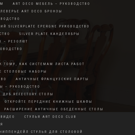
RM
ART DECO МЕБЕЛЬ – РУКОВОДСТВО
ЛЕВЕРЬЕ ART DECO БРОНЗЫ
ОВОДСТВО
КИЙ SILVERPLATE EPERGNE РУКОВОДСТВО
СТВО
SILVER PLATE КАНДЕЛЯБРЫ
Ы – РЕЗОЛЮТ
КОВОДСТВО
ТОЛ
К ТОМУ, КАК СИСТЕМАМ ЛИСТА РАБОТ
Е СТОЛОВЫЕ НАБОРЫ
ТВО
АНТИЧНЫЕ ФРАНЦУЗСКИЕ ПАРТЫ
Ы – РУКОВОДСТВО
ДУБ REFECTORY СТОЛЫ
ОТКРОЙТЕ ПЕРЕДНИЕ КНИЖНЫЕ ШКАФЫ
РАСШИРЕНИЕ АНТИЧНЫЕ ОБЕДЕННЫЕ СТОЛЫ
 ВИДЕО
СТУЛЬЯ ART DECO CLUB
ИЯ
ЧИППЕНДЕЙЛ СТУЛЬЯ ДЛЯ СТОЛОВОЙ