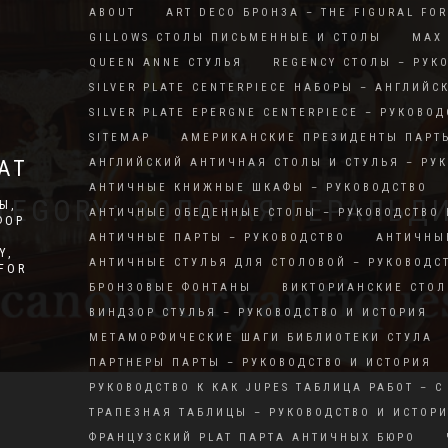
ABOUT
ART DECO БРОНЗА – THE FIGURAL FO
GILLOWS СТОЛЫ ПИСЬМЕННЫЕ И СТОЛЫ
MAX 
QUEEN ANNE СТУЛЬЯ
REGENCY СТОЛЫ – РУК
SILVER PLATE CENTERPIECE НАБОРЫ – АНГЛИЙС
SILVER PLATE EPERGNE CENTERPIECE – РУКОВОД
SITEMAP
АМЕРИКАНСКИЕ ПРЕЗИДЕНТЫ ПАРТ
АТ
АНГЛИЙСКИЙ АНТИЧНАЯ СТОЛЫ И СТУЛЬЯ – РУ
АНТИЧНЫЕ КНИЖНЫЕ ШКАФЫ – РУКОВОДСТВО
TEGORY: ЗОЛОТАЯ ГЕРАЛЬД
Ы,
АНТИЧНЫЕ ОБЕДЕННЫЕ СТОЛЫ – РУКОВОДСТВО 
ФОР
АНТИЧНЫЕ ПАРТЫ – РУКОВОДСТВО
АНТИЧНЫ
Y,
АНТИЧНЫЕ СТУЛЬЯ ДЛЯ СТОЛОВОЙ – РУКОВОДС
RFOR
БРОНЗОВЫЕ ФОНТАНЫ
ВИКТОРИАНСКИЕ СТОЛ
ВИНДЗОР СТУЛЬЯ – РУКОВОДСТВО И ИСТОРИЯ
МЕТАМОРФИЧЕСКИЕ ШАГИ БИБЛИОТЕКИ СТУЛА
ПАРТНЕРЫ ПАРТЫ – РУКОВОДСТВО И ИСТОРИЯ
РУКОВОДСТВО К КАК JUPES ТАБЛИЦА РАБОТ – С
ТРАПЕЗНАЯ ТАБЛИЦЫ – РУКОВОДСТВО И ИСТОР
ФРАНЦУЗСКИЙ PLAT ПАРТА АНТИЧНЫХ БЮРО