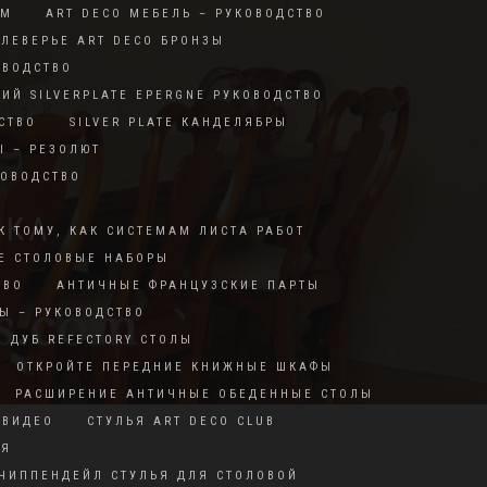
RM
ART DECO МЕБЕЛЬ – РУКОВОДСТВО
ЛЕВЕРЬЕ ART DECO БРОНЗЫ
ОВОДСТВО
КИЙ SILVERPLATE EPERGNE РУКОВОДСТВО
СТВО
SILVER PLATE КАНДЕЛЯБРЫ
Ы – РЕЗОЛЮТ
КОВОДСТВО
ИКА
К ТОМУ, КАК СИСТЕМАМ ЛИСТА РАБОТ
Е СТОЛОВЫЕ НАБОРЫ
ТВО
АНТИЧНЫЕ ФРАНЦУЗСКИЕ ПАРТЫ
Ы – РУКОВОДСТВО
ДУБ REFECTORY СТОЛЫ
ОТКРОЙТЕ ПЕРЕДНИЕ КНИЖНЫЕ ШКАФЫ
РАСШИРЕНИЕ АНТИЧНЫЕ ОБЕДЕННЫЕ СТОЛЫ
 ВИДЕО
СТУЛЬЯ ART DECO CLUB
ИЯ
ЧИППЕНДЕЙЛ СТУЛЬЯ ДЛЯ СТОЛОВОЙ