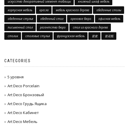
искусство декоративный элемент таблицы
книжный шкаф мебель
корпусная мебель
кресла
мебель красного дерева
обеденные столы
обеденные стулья
обеденный стол
ореховое бюро
офисная мебель
письменный стол
регентство бюро
стол из красного дерева
столик
столовые стулья
французская мебель
瓷瓮
瓷花瓶
CATEGORIES
5 уровня
Art Deco Porcelain
Art Deco Бронзовый
Art Deco Грудь Ящика
Art Deco Кабинет
Art Deco Мебель