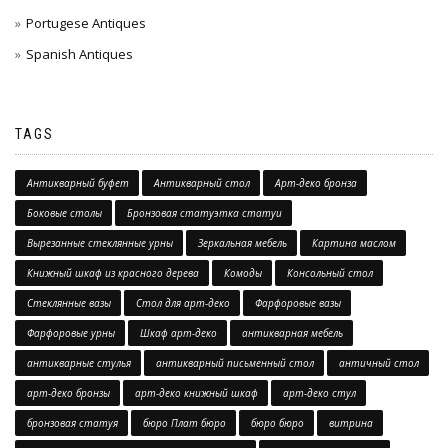
Portugese Antiques
Spanish Antiques
TAGS
Антикварный буфет
Антикварный стол
Арт-деко бронза
Боковые столы
Бронзовая статуэтка статуи
Вырезанные стеклянные урны
Зеркальная мебель
Картина маслом
Книжный шкаф из красного дерева
Комоды
Консольный стол
Стеклянные вазы
Стол для арт-деко
Фарфоровые вазы
Фарфоровые урны
Шкаф арт-деко
антикварная мебель
антикварные стулья
антикварный письменный стол
античный стол
арт-деко бронзы
арт-деко книжный шкаф
арт-деко стул
бронзовая статуя
бюро Плат бюро
бюро бюро
витрина