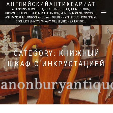
АНГЛИЙСКИЙАНТИКВАРИАТ
АНТИКВАРИАТ ИЗ ЛОНДОН, АНГЛИЯ – ОБЕДЕННЫЕ СТОЛЫ,
TOGGLE
ПИСЬМЕННЫЕ СТОЛЫ, КНИЖНЫЕ ШКАФЫ, МЕБЕЛЬ, БРОНЗА, ФАРФОР …
ANTIKVARIAT IZ LONDON, ANGLIYA – OBEDENNYYE STOLY, PIS’MENNYYE
NAVIGATI
STOLY, KNIZHNYYE SHKAFY, MEBEL’, BRONZA, FARFOR …
CATEGORY: КНИЖНЫЙ
ШКАФ С ИНКРУСТАЦИЕЙ