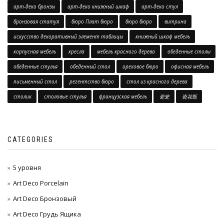
арт-деко бронзы
арт-деко книжный шкаф
арт-деко стул
бронзовая статуя
бюро Плат бюро
бюро бюро
витрина
искусство декоративный элемент таблицы
книжный шкаф мебель
корпусная мебель
кресла
мебель красного дерева
обеденные столы
обеденные стулья
обеденный стол
ореховое бюро
офисная мебель
письменный стол
регентство бюро
стол из красного дерева
столик
столовые стулья
французская мебель
瓷瓮
瓷花瓶
CATEGORIES
5 уровня
Art Deco Porcelain
Art Deco Бронзовый
Art Deco Грудь Ящика