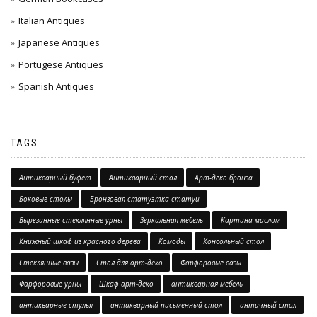
Italian Antiques
Japanese Antiques
Portugese Antiques
Spanish Antiques
TAGS
Антикварный буфет
Антикварный стол
Арт-деко бронза
Боковые столы
Бронзовая статуэтка статуи
Вырезанные стеклянные урны
Зеркальная мебель
Картина маслом
Книжный шкаф из красного дерева
Комоды
Консольный стол
Стеклянные вазы
Стол для арт-деко
Фарфоровые вазы
Фарфоровые урны
Шкаф арт-деко
антикварная мебель
антикварные стулья
антикварный письменный стол
античный стол