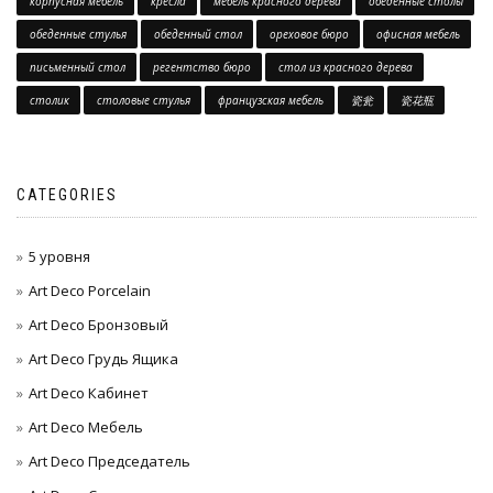
корпусная мебель
кресла
мебель красного дерева
обеденные столы
обеденные стулья
обеденный стол
ореховое бюро
офисная мебель
письменный стол
регентство бюро
стол из красного дерева
столик
столовые стулья
французская мебель
瓷瓮
瓷花瓶
CATEGORIES
5 уровня
Art Deco Porcelain
Art Deco Бронзовый
Art Deco Грудь Ящика
Art Deco Кабинет
Art Deco Мебель
Art Deco Председатель