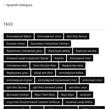
Spanish Antiques
TAGS
Антикварный буфет
Антикварный стол
Арт-деко бронза
Боковые столы
Бронзовая статуэтка статуи
Вырезанные стеклянные урны
Зеркальная мебель
Картина маслом
Книжный шкаф из красного дерева
Комоды
Консольный стол
Стеклянные вазы
Стол для арт-деко
Фарфоровые вазы
Фарфоровые урны
Шкаф арт-деко
антикварная мебель
антикварные стулья
антикварный письменный стол
античный стол
арт-деко бронзы
арт-деко книжный шкаф
арт-деко стул
бронзовая статуя
бюро Плат бюро
бюро бюро
витрина
искусство декоративный элемент таблицы
книжный шкаф мебель