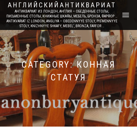
АНГЛИЙСКИЙАНТИКВАРИАТ
АНТИКВАРИАТ ИЗ ЛОНДОН, АНГЛИЯ – ОБЕДЕННЫЕ СТОЛЫ,
TOGGLE
ПИСЬМЕННЫЕ СТОЛЫ, КНИЖНЫЕ ШКАФЫ, МЕБЕЛЬ, БРОНЗА, ФАРФОР …
ANTIKVARIAT IZ LONDON, ANGLIYA – OBEDENNYYE STOLY, PIS’MENNYYE
NAVIGATI
STOLY, KNIZHNYYE SHKAFY, MEBEL’, BRONZA, FARFOR …
CATEGORY: КОННАЯ
СТАТУЯ