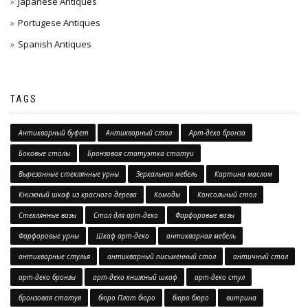
Japanese Antiques
Portugese Antiques
Spanish Antiques
TAGS
Антикварный буфет
Антикварный стол
Арт-деко бронза
Боковые столы
Бронзовая статуэтка статуи
Вырезанные стеклянные урны
Зеркальная мебель
Картина маслом
Книжный шкаф из красного дерева
Комоды
Консольный стол
Стеклянные вазы
Стол для арт-деко
Фарфоровые вазы
Фарфоровые урны
Шкаф арт-деко
антикварная мебель
антикварные стулья
антикварный письменный стол
античный стол
арт-деко бронзы
арт-деко книжный шкаф
арт-деко стул
бронзовая статуя
бюро Плат бюро
бюро бюро
витрина