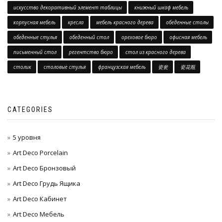
искусство декоративный элемент таблицы
книжный шкаф мебель
корпусная мебель
кресла
мебель красного дерева
обеденные столы
обеденные стулья
обеденный стол
ореховое бюро
офисная мебель
письменный стол
регентство бюро
стол из красного дерева
столик
столовые стулья
французская мебель
瓷瓮
瓷花瓶
CATEGORIES
5 уровня
Art Deco Porcelain
Art Deco Бронзовый
Art Deco Грудь Ящика
Art Deco Кабинет
Art Deco Мебель