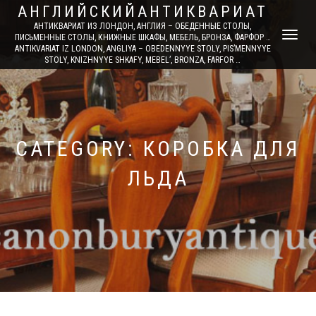
АНГЛИЙСКИЙАНТИКВАРИАТ
АНТИКВАРИАТ ИЗ ЛОНДОН, АНГЛИЯ – ОБЕДЕННЫЕ СТОЛЫ,
TOGGLE
ПИСЬМЕННЫЕ СТОЛЫ, КНИЖНЫЕ ШКАФЫ, МЕБЕЛЬ, БРОНЗА, ФАРФОР …
ANTIKVARIAT IZ LONDON, ANGLIYA – OBEDENNYYE STOLY, PIS’MENNYYE
NAVIGATI
STOLY, KNIZHNYYE SHKAFY, MEBEL’, BRONZA, FARFOR …
CATEGORY: КОРОБКА ДЛЯ
ЛЬДА