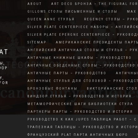
ABOUT
ART DECO БРОНЗА – THE FIGURAL FO
GILLOWS СТОЛЫ ПИСЬМЕННЫЕ И СТОЛЫ
MAX 
QUEEN ANNE СТУЛЬЯ
REGENCY СТОЛЫ – РУК
SILVER PLATE CENTERPIECE НАБОРЫ – АНГЛИЙС
SILVER PLATE EPERGNE CENTERPIECE – РУКОВОД
SITEMAP
АМЕРИКАНСКИЕ ПРЕЗИДЕНТЫ ПАРТ
АТ
АНГЛИЙСКИЙ АНТИЧНАЯ СТОЛЫ И СТУЛЬЯ – РУ
АНТИЧНЫЕ КНИЖНЫЕ ШКАФЫ – РУКОВОДСТВО
ATEGORY: ОХЛАДИТЕЛИ ВИ
Ы,
АНТИЧНЫЕ ОБЕДЕННЫЕ СТОЛЫ – РУКОВОДСТВО 
ФОР
АНТИЧНЫЕ ПАРТЫ – РУКОВОДСТВО
АНТИЧНЫ
Y,
АНТИЧНЫЕ СТУЛЬЯ ДЛЯ СТОЛОВОЙ – РУКОВОДС
RFOR
БРОНЗОВЫЕ ФОНТАНЫ
ВИКТОРИАНСКИЕ СТОЛ
ВИНДЗОР СТУЛЬЯ – РУКОВОДСТВО И ИСТОРИЯ
МЕТАМОРФИЧЕСКИЕ ШАГИ БИБЛИОТЕКИ СТУЛА
ПАРТНЕРЫ ПАРТЫ – РУКОВОДСТВО И ИСТОРИЯ
РУКОВОДСТВО К КАК JUPES ТАБЛИЦА РАБОТ – С
ТРАПЕЗНАЯ ТАБЛИЦЫ – РУКОВОДСТВО И ИСТОР
ФРАНЦУЗСКИЙ PLAT ПАРТА АНТИЧНЫХ БЮРО