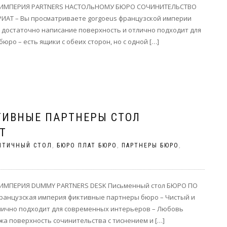
Й ИМПЕРИЯ PARTNERS НАСТОЛьНОМУ БЮРО СОЧИНИТЕЛЬСТВО
РИАТ – Вы просматриваете gorgoeus французской империи
к достаточно написание поверхность и отлично подходит для
ро – есть ящики с обеих сторон, но с одной […]
ТИВНЫЕ ПАРТНЕРЫ СТОЛ
T
НТИЧНЫЙ СТОЛ
,
БЮРО ПЛАТ БЮРО
,
ПАРТНЕРЫ БЮРО
,
ИМПЕРИЯ DUMMY PARTNERS DESK Письменный стол БЮРО ПО
французская империя фиктивные партнеры бюро – Чистый и
тлично подходит для современных интерьеров – Любовь
жа поверхность сочинительства с тиснением и […]