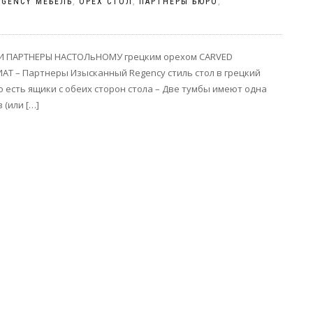
EGENCY МЕБЕЛЬ
,
ОРЕХ СТОЛ
,
ПАРТНЕРЫ БЮРО
,
И ПАРТНЕРЫ НАСТОЛьНОМУ грецким орехом CARVED
Т – Партнеры Изысканный Regency стиль стол в грецкий
то есть ящики с обеих сторон стола – Две тумбы имеют одна
 (или […]