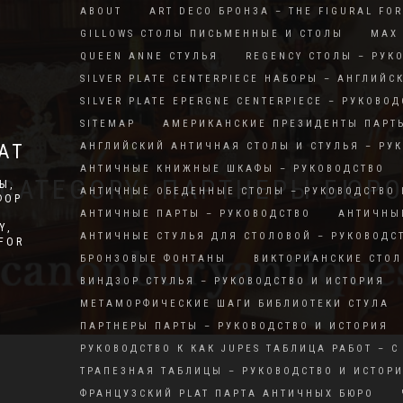
ABOUT
ART DECO БРОНЗА – THE FIGURAL FO
GILLOWS СТОЛЫ ПИСЬМЕННЫЕ И СТОЛЫ
MAX 
QUEEN ANNE СТУЛЬЯ
REGENCY СТОЛЫ – РУК
SILVER PLATE CENTERPIECE НАБОРЫ – АНГЛИЙС
SILVER PLATE EPERGNE CENTERPIECE – РУКОВОД
SITEMAP
АМЕРИКАНСКИЕ ПРЕЗИДЕНТЫ ПАРТ
АТ
АНГЛИЙСКИЙ АНТИЧНАЯ СТОЛЫ И СТУЛЬЯ – РУ
АНТИЧНЫЕ КНИЖНЫЕ ШКАФЫ – РУКОВОДСТВО
CATEGORY: ПАРТНЕРЫ БЮР
Ы,
АНТИЧНЫЕ ОБЕДЕННЫЕ СТОЛЫ – РУКОВОДСТВО 
ФОР
АНТИЧНЫЕ ПАРТЫ – РУКОВОДСТВО
АНТИЧНЫ
Y,
АНТИЧНЫЕ СТУЛЬЯ ДЛЯ СТОЛОВОЙ – РУКОВОДС
RFOR
БРОНЗОВЫЕ ФОНТАНЫ
ВИКТОРИАНСКИЕ СТОЛ
ВИНДЗОР СТУЛЬЯ – РУКОВОДСТВО И ИСТОРИЯ
МЕТАМОРФИЧЕСКИЕ ШАГИ БИБЛИОТЕКИ СТУЛА
ПАРТНЕРЫ ПАРТЫ – РУКОВОДСТВО И ИСТОРИЯ
РУКОВОДСТВО К КАК JUPES ТАБЛИЦА РАБОТ – С
ТРАПЕЗНАЯ ТАБЛИЦЫ – РУКОВОДСТВО И ИСТОР
ФРАНЦУЗСКИЙ PLAT ПАРТА АНТИЧНЫХ БЮРО