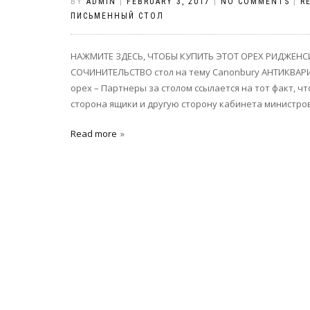
BY
ADMIN
|
FEBRUARY 3, 2017
|
NO COMMENTS
|
R
ПИСЬМЕННЫЙ СТОЛ
НАЖМИТЕ ЗДЕСЬ, ЧТОБЫ КУПИТЬ ЭТОТ ОРЕХ РИДЖЕНС
СОЧИНИТЕЛЬСТВО стол на тему Canonbury АНТИКВАРИА
орех – Партнеры за столом ссылается на тот факт, ч
сторона ящики и другую сторону кабинета министров
Read more