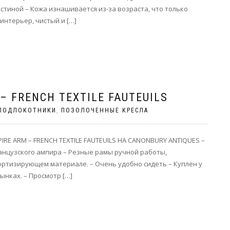
стиной – Кожа изнашивается из-за возраста, что только
интерьер, чистый и […]
– FRENCH TEXTILE FAUTEUILS
ПОДЛОКОТНИКИ
,
ПОЗОЛОЧЕННЫЕ КРЕСЛА
RE ARM – FRENCH TEXTILE FAUTEUILS НА CANONBURY ANTIQUES –
анцузского ампира – Резные рамы ручной работы,
ртизирующем материале. – Очень удобно сидеть – Куплен у
нках. – Просмотр […]