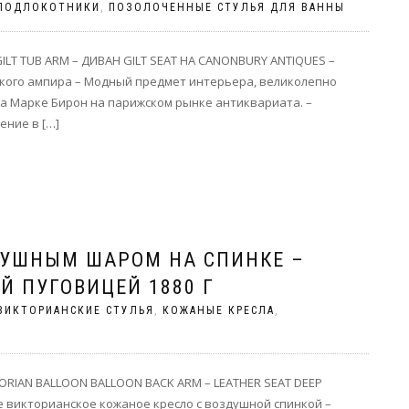
ПОДЛОКОТНИКИ
,
ПОЗОЛОЧЕННЫЕ СТУЛЬЯ ДЛЯ ВАННЫ
LT TUB ARM – ДИВАН GILT SEAT НА CANONBURY ANTIQUES –
ского ампира – Модный предмет интерьера, великолепно
на Марке Бирон на парижском рынке антиквариата. –
ение в […]
ДУШНЫМ ШАРОМ НА СПИНКЕ –
Й ПУГОВИЦЕЙ 1880 Г
ВИКТОРИАНСКИЕ СТУЛЬЯ
,
КОЖАНЫЕ КРЕСЛА
,
RIAN BALLOON BALLOON BACK ARM – LEATHER SEAT DEEP
 викторианское кожаное кресло с воздушной спинкой –