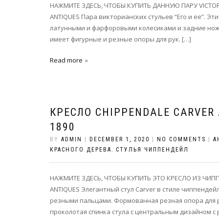
НАЖМИТЕ ЗДЕСЬ, ЧТОБЫ КУПИТЬ ДАННУЮ ПАРУ VICTORIA
ANTIQUES Пара викторианских стульев “Его и ее”. Э
латунными и фарфоровыми колесиками и задние ножк
имеет фигурные и резные опоры для рук. […]
Read more
КРЕСЛО CHIPPENDALE CARVER
1890
BY
ADMIN
|
DECEMBER 1, 2020
|
NO COMMENTS
|
А
КРАСНОГО ДЕРЕВА
,
СТУЛЬЯ ЧИППЕНДЕЙЛ
НАЖМИТЕ ЗДЕСЬ, ЧТОБЫ КУПИТЬ ЭТО КРЕСЛО ИЗ ЧИПП
ANTIQUES Элегантный стул Carver в стиле чиппендейл
резными пальцами. Формованная резная опора для ру
проколотая спинка стула с центральным дизайном с 