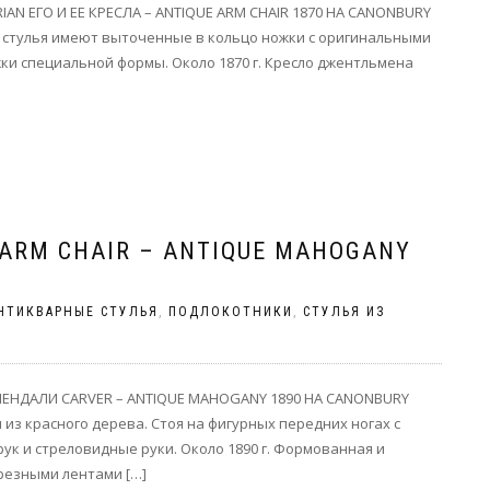
N ЕГО И ЕЕ КРЕСЛА – ANTIQUE ARM CHAIR 1870 НА CANONBURY
ти стулья имеют выточенные в кольцо ножки с оригинальными
и специальной формы. Около 1870 г. Кресло джентльмена
 ARM CHAIR – ANTIQUE MAHOGANY
НТИКВАРНЫЕ СТУЛЬЯ
,
ПОДЛОКОТНИКИ
,
СТУЛЬЯ ИЗ
ЕНДАЛИ CARVER – ANTIQUE MAHOGANY 1890 НА CANONBURY
 из красного дерева. Стоя на фигурных передних ногах с
к и стреловидные руки. Около 1890 г. Формованная и
резными лентами […]