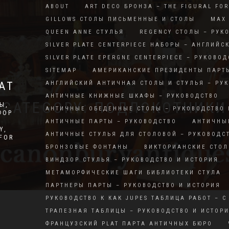
ABOUT
ART DECO БРОНЗА – THE FIGURAL FO
GILLOWS СТОЛЫ ПИСЬМЕННЫЕ И СТОЛЫ
MAX 
QUEEN ANNE СТУЛЬЯ
REGENCY СТОЛЫ – РУК
SILVER PLATE CENTERPIECE НАБОРЫ – АНГЛИЙС
SILVER PLATE EPERGNE CENTERPIECE – РУКОВОД
SITEMAP
АМЕРИКАНСКИЕ ПРЕЗИДЕНТЫ ПАРТ
АТ
АНГЛИЙСКИЙ АНТИЧНАЯ СТОЛЫ И СТУЛЬЯ – РУ
АНТИЧНЫЕ КНИЖНЫЕ ШКАФЫ – РУКОВОДСТВО
CATEGORY: ПОДЛОКОТНИКИ
Ы,
АНТИЧНЫЕ ОБЕДЕННЫЕ СТОЛЫ – РУКОВОДСТВО 
ФОР
АНТИЧНЫЕ ПАРТЫ – РУКОВОДСТВО
АНТИЧНЫ
Y,
АНТИЧНЫЕ СТУЛЬЯ ДЛЯ СТОЛОВОЙ – РУКОВОДС
RFOR
БРОНЗОВЫЕ ФОНТАНЫ
ВИКТОРИАНСКИЕ СТОЛ
ВИНДЗОР СТУЛЬЯ – РУКОВОДСТВО И ИСТОРИЯ
МЕТАМОРФИЧЕСКИЕ ШАГИ БИБЛИОТЕКИ СТУЛА
ПАРТНЕРЫ ПАРТЫ – РУКОВОДСТВО И ИСТОРИЯ
РУКОВОДСТВО К КАК JUPES ТАБЛИЦА РАБОТ – С
ТРАПЕЗНАЯ ТАБЛИЦЫ – РУКОВОДСТВО И ИСТОР
ФРАНЦУЗСКИЙ PLAT ПАРТА АНТИЧНЫХ БЮРО