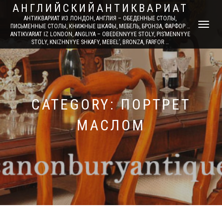
АНГЛИЙСКИЙАНТИКВАРИАТ
АНТИКВАРИАТ ИЗ ЛОНДОН, АНГЛИЯ – ОБЕДЕННЫЕ СТОЛЫ,
TOGGLE
ПИСЬМЕННЫЕ СТОЛЫ, КНИЖНЫЕ ШКАФЫ, МЕБЕЛЬ, БРОНЗА, ФАРФОР …
ANTIKVARIAT IZ LONDON, ANGLIYA – OBEDENNYYE STOLY, PIS’MENNYYE
NAVIGATI
STOLY, KNIZHNYYE SHKAFY, MEBEL’, BRONZA, FARFOR …
CATEGORY: ПОРТРЕТ
МАСЛОМ