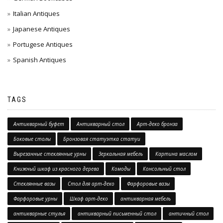
Italian Antiques
Japanese Antiques
Portugese Antiques
Spanish Antiques
TAGS
Антикварный буфет
Антикварный стол
Арт-деко бронза
Боковые столы
Бронзовая статуэтка статуи
Вырезанные стеклянные урны
Зеркальная мебель
Картина маслом
Книжный шкаф из красного дерева
Комоды
Консольный стол
Стеклянные вазы
Стол для арт-деко
Фарфоровые вазы
Фарфоровые урны
Шкаф арт-деко
антикварная мебель
антикварные стулья
антикварный письменный стол
античный стол