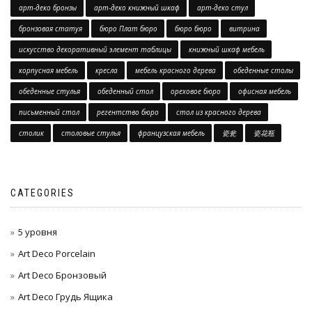
арт-деко бронзы
арт-деко книжный шкаф
арт-деко стул
бронзовая статуя
бюро Плат бюро
бюро бюро
витрина
искусство декоративный элемент таблицы
книжный шкаф мебель
корпусная мебель
кресла
мебель красного дерева
обеденные столы
обеденные стулья
обеденный стол
ореховое бюро
офисная мебель
письменный стол
регентство бюро
стол из красного дерева
столик
столовые стулья
французская мебель
瓷瓮
瓷花瓶
CATEGORIES
5 уровня
Art Deco Porcelain
Art Deco Бронзовый
Art Deco Грудь Ящика