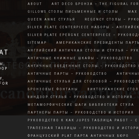
ABOUT
ART DECO БРОНЗА – THE FIGURAL FO
GILLOWS СТОЛЫ ПИСЬМЕННЫЕ И СТОЛЫ
MAX 
QUEEN ANNE СТУЛЬЯ
REGENCY СТОЛЫ – РУК
SILVER PLATE CENTERPIECE НАБОРЫ – АНГЛИЙС
SILVER PLATE EPERGNE CENTERPIECE – РУКОВОД
SITEMAP
АМЕРИКАНСКИЕ ПРЕЗИДЕНТЫ ПАРТ
АТ
АНГЛИЙСКИЙ АНТИЧНАЯ СТОЛЫ И СТУЛЬЯ – РУ
АНТИЧНЫЕ КНИЖНЫЕ ШКАФЫ – РУКОВОДСТВО
CATEGORY: ПЬЕДЕСТАЛ ПАРТ
Ы,
АНТИЧНЫЕ ОБЕДЕННЫЕ СТОЛЫ – РУКОВОДСТВО 
ФОР
АНТИЧНЫЕ ПАРТЫ – РУКОВОДСТВО
АНТИЧНЫ
Y,
АНТИЧНЫЕ СТУЛЬЯ ДЛЯ СТОЛОВОЙ – РУКОВОДС
RFOR
БРОНЗОВЫЕ ФОНТАНЫ
ВИКТОРИАНСКИЕ СТОЛ
ВИНДЗОР СТУЛЬЯ – РУКОВОДСТВО И ИСТОРИЯ
МЕТАМОРФИЧЕСКИЕ ШАГИ БИБЛИОТЕКИ СТУЛА
ПАРТНЕРЫ ПАРТЫ – РУКОВОДСТВО И ИСТОРИЯ
РУКОВОДСТВО К КАК JUPES ТАБЛИЦА РАБОТ – С
ТРАПЕЗНАЯ ТАБЛИЦЫ – РУКОВОДСТВО И ИСТОР
ФРАНЦУЗСКИЙ PLAT ПАРТА АНТИЧНЫХ БЮРО