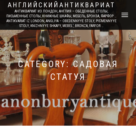
АНГЛИЙСКИЙАНТИКВАРИАТ
АНТИКВАРИАТ ИЗ ЛОНДОН, АНГЛИЯ – ОБЕДЕННЫЕ СТОЛЫ,
TOGGLE
ПИСЬМЕННЫЕ СТОЛЫ, КНИЖНЫЕ ШКАФЫ, МЕБЕЛЬ, БРОНЗА, ФАРФОР …
ANTIKVARIAT IZ LONDON, ANGLIYA – OBEDENNYYE STOLY, PIS’MENNYYE
NAVIGATI
STOLY, KNIZHNYYE SHKAFY, MEBEL’, BRONZA, FARFOR …
CATEGORY: САДОВАЯ
СТАТУЯ