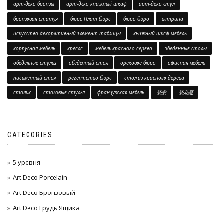
арт-деко бронзы
арт-деко книжный шкаф
арт-деко стул
бронзовая статуя
бюро Плат бюро
бюро бюро
витрина
искусство декоративный элемент таблицы
книжный шкаф мебель
корпусная мебель
кресла
мебель красного дерева
обеденные столы
обеденные стулья
обеденный стол
ореховое бюро
офисная мебель
письменный стол
регентство бюро
стол из красного дерева
столик
столовые стулья
французская мебель
瓷瓮
瓷花瓶
CATEGORIES
5 уровня
Art Deco Porcelain
Art Deco Бронзовый
Art Deco Грудь Ящика