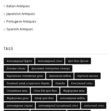
Italian Antiques
Japanese Antiques
Portugese Antiques
Spanish Antiques
TAGS
Антикварный буфет
Антикварный стол
Арт-деко бронза
Боковые столы
Бронзовая статуэтка статуи
Вырезанные стеклянные урны
Зеркальная мебель
Картина маслом
Книжный шкаф из красного дерева
Комоды
Консольный стол
Стеклянные вазы
Стол для арт-деко
Фарфоровые вазы
Фарфоровые урны
Шкаф арт-деко
антикварная мебель
антикварные стулья
антикварный письменный стол
античный стол