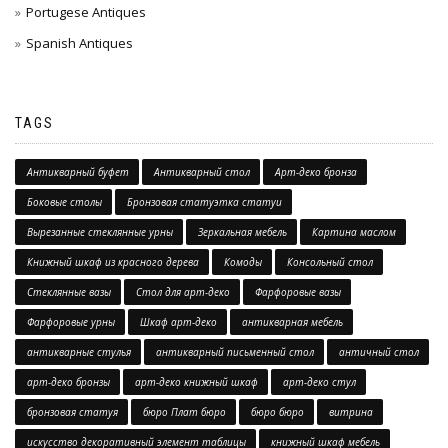
Portugese Antiques
Spanish Antiques
TAGS
Антикварный буфет
Антикварный стол
Арт-деко бронза
Боковые столы
Бронзовая статуэтка статуи
Вырезанные стеклянные урны
Зеркальная мебель
Картина маслом
Книжный шкаф из красного дерева
Комоды
Консольный стол
Стеклянные вазы
Стол для арт-деко
Фарфоровые вазы
Фарфоровые урны
Шкаф арт-деко
антикварная мебель
антикварные стулья
антикварный письменный стол
античный стол
арт-деко бронзы
арт-деко книжный шкаф
арт-деко стул
бронзовая статуя
бюро Плат бюро
бюро бюро
витрина
искусство декоративный элемент таблицы
книжный шкаф мебель