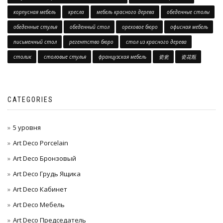
корпусная мебель
кресла
мебель красного дерева
обеденные столы
обеденные стулья
обеденный стол
ореховое бюро
офисная мебель
письменный стол
регентство бюро
стол из красного дерева
столик
столовые стулья
французская мебель
瓷瓮
瓷花瓶
CATEGORIES
5 уровня
Art Deco Porcelain
Art Deco Бронзовый
Art Deco Грудь Ящика
Art Deco Кабинет
Art Deco Мебель
Art Deco Председатель