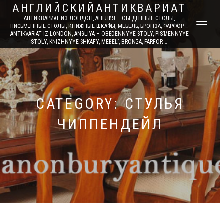
АНГЛИЙСКИЙАНТИКВАРИАТ
АНТИКВАРИАТ ИЗ ЛОНДОН, АНГЛИЯ – ОБЕДЕННЫЕ СТОЛЫ,
TOGGLE
ПИСЬМЕННЫЕ СТОЛЫ, КНИЖНЫЕ ШКАФЫ, МЕБЕЛЬ, БРОНЗА, ФАРФОР …
ANTIKVARIAT IZ LONDON, ANGLIYA – OBEDENNYYE STOLY, PIS’MENNYYE
NAVIGATI
STOLY, KNIZHNYYE SHKAFY, MEBEL’, BRONZA, FARFOR …
CATEGORY: СТУЛЬЯ
ЧИППЕНДЕЙЛ