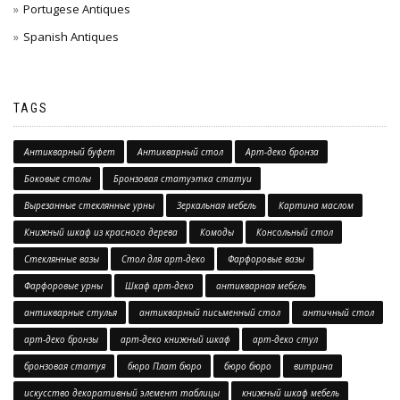
Portugese Antiques
Spanish Antiques
TAGS
Антикварный буфет
Антикварный стол
Арт-деко бронза
Боковые столы
Бронзовая статуэтка статуи
Вырезанные стеклянные урны
Зеркальная мебель
Картина маслом
Книжный шкаф из красного дерева
Комоды
Консольный стол
Стеклянные вазы
Стол для арт-деко
Фарфоровые вазы
Фарфоровые урны
Шкаф арт-деко
антикварная мебель
антикварные стулья
антикварный письменный стол
античный стол
арт-деко бронзы
арт-деко книжный шкаф
арт-деко стул
бронзовая статуя
бюро Плат бюро
бюро бюро
витрина
искусство декоративный элемент таблицы
книжный шкаф мебель