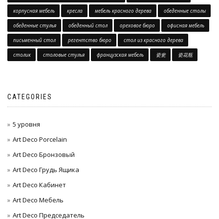
корпусная мебель
кресла
мебель красного дерева
обеденные столы
обеденные стулья
обеденный стол
ореховое бюро
офисная мебель
письменный стол
регентство бюро
стол из красного дерева
столик
столовые стулья
французская мебель
瓷瓮
瓷花瓶
CATEGORIES
5 уровня
Art Deco Porcelain
Art Deco Бронзовый
Art Deco Грудь Ящика
Art Deco Кабинет
Art Deco Мебель
Art Deco Председатель