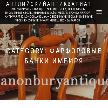
АНГЛИЙСКИЙАНТИКВАРИАТ
АНТИКВАРИАТ ИЗ ЛОНДОН, АНГЛИЯ – ОБЕДЕННЫЕ СТОЛЫ,
TOGGLE
ПИСЬМЕННЫЕ СТОЛЫ, КНИЖНЫЕ ШКАФЫ, МЕБЕЛЬ, БРОНЗА, ФАРФОР …
ANTIKVARIAT IZ LONDON, ANGLIYA – OBEDENNYYE STOLY, PIS’MENNYYE
NAVIGATI
STOLY, KNIZHNYYE SHKAFY, MEBEL’, BRONZA, FARFOR …
CATEGORY: ФАРФОРОВЫЕ
БАНКИ ИМБИРЯ