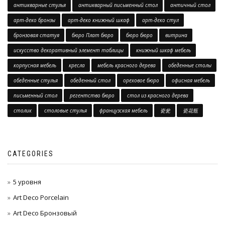
антикварные стулья
антикварный письменный стол
античный стол
арт-деко бронзы
арт-деко книжный шкаф
арт-деко стул
бронзовая статуя
бюро Плат бюро
бюро бюро
витрина
искусство декоративный элемент таблицы
книжный шкаф мебель
корпусная мебель
кресла
мебель красного дерева
обеденные столы
обеденные стулья
обеденный стол
ореховое бюро
офисная мебель
письменный стол
регентство бюро
стол из красного дерева
столик
столовые стулья
французская мебель
瓷瓮
瓷花瓶
CATEGORIES
5 уровня
Art Deco Porcelain
Art Deco Бронзовый