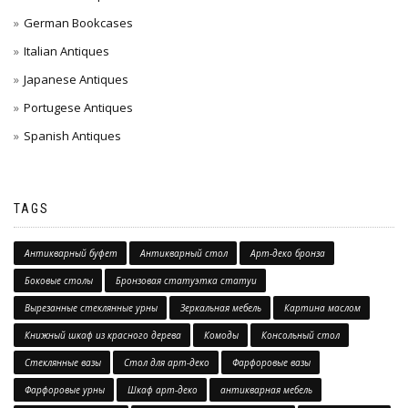
German Bookcases
Italian Antiques
Japanese Antiques
Portugese Antiques
Spanish Antiques
TAGS
Антикварный буфет
Антикварный стол
Арт-деко бронза
Боковые столы
Бронзовая статуэтка статуи
Вырезанные стеклянные урны
Зеркальная мебель
Картина маслом
Книжный шкаф из красного дерева
Комоды
Консольный стол
Стеклянные вазы
Стол для арт-деко
Фарфоровые вазы
Фарфоровые урны
Шкаф арт-деко
антикварная мебель