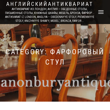
АНГЛИЙСКИЙАНТИКВАРИАТ
АНТИКВАРИАТ ИЗ ЛОНДОН, АНГЛИЯ – ОБЕДЕННЫЕ СТОЛЫ,
TOGGLE
ПИСЬМЕННЫЕ СТОЛЫ, КНИЖНЫЕ ШКАФЫ, МЕБЕЛЬ, БРОНЗА, ФАРФОР …
ANTIKVARIAT IZ LONDON, ANGLIYA – OBEDENNYYE STOLY, PIS’MENNYYE
NAVIGATI
STOLY, KNIZHNYYE SHKAFY, MEBEL’, BRONZA, FARFOR …
CATEGORY: ФАРФОРОВЫЙ
СТУЛ