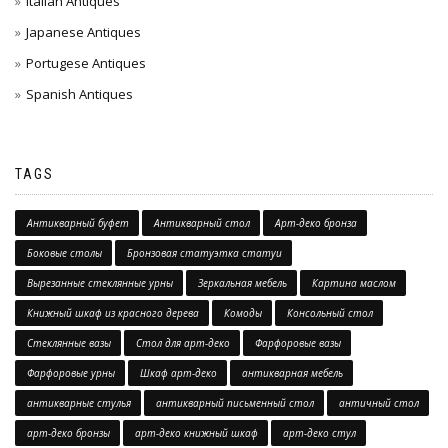
Italian Antiques
Japanese Antiques
Portugese Antiques
Spanish Antiques
TAGS
Антикварный буфет
Антикварный стол
Арт-деко бронза
Боковые столы
Бронзовая статуэтка статуи
Вырезанные стеклянные урны
Зеркальная мебель
Картина маслом
Книжный шкаф из красного дерева
Комоды
Консольный стол
Стеклянные вазы
Стол для арт-деко
Фарфоровые вазы
Фарфоровые урны
Шкаф арт-деко
антикварная мебель
антикварные стулья
антикварный письменный стол
античный стол
арт-деко бронзы
арт-деко книжный шкаф
арт-деко стул