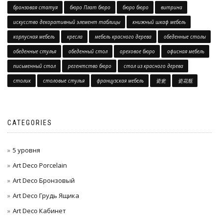
бронзовая статуя
бюро Плат бюро
бюро бюро
витрина
искусство декоративный элемент таблицы
книжный шкаф мебель
корпусная мебель
кресла
мебель красного дерева
обеденные столы
обеденные стулья
обеденный стол
ореховое бюро
офисная мебель
письменный стол
регентство бюро
стол из красного дерева
столик
столовые стулья
французская мебель
瓷瓮
瓷花瓶
CATEGORIES
5 уровня
Art Deco Porcelain
Art Deco Бронзовый
Art Deco Грудь Ящика
Art Deco Кабинет