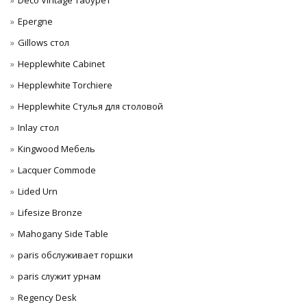
Deco Vintage Табурет
Epergne
Gillows стол
Hepplewhite Cabinet
Hepplewhite Torchiere
Hepplewhite Стулья для столовой
Inlay стол
Kingwood Мебель
Lacquer Commode
Lided Urn
Lifesize Bronze
Mahogany Side Table
paris обслуживает горшки
paris служит урнам
Regency Desk